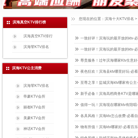
您现在的位置：
滨海十大KTV排名
>
滨海真空KTV排行榜
滨海真空KTV排行
一致好评！滨海玩的最开放的ktv-
滨海荤KTV排名
一致好评！滨海玩的最开放的ktv-
尊贵服务！过年滨海哪家Ktv生意好
滨海KTV公主消费
夜色狂欢！滨海县ktv哪里好玩-必
至尊之享！盐城滨海ktv哪家有公主
滨海荤KTV排名
新手必备！滨海高档商务KTV是哪家
帝豪KTV会所
值得一玩！滨海现在哪家ktv有陪唱
丽都KTV会所
各具风格！滨海ktv怎么收费-必看自
美豪KTV会所
物有所值！滨海ktv哪家好-必看百乐
神话KTV会所