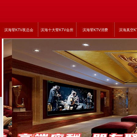
滨海荤KTV夜总会
滨海十大荤KTV会所
滨海荤KTV消费
滨海真空K