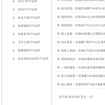
特色风情！盐城滨海ktv具体价格多
百乐门KTV会所
娱乐胜地！盐城滨海哪个ktv好玩-
自由汇KTV会所
服务到位！滨海县ktv怎么样有陪唱
金光大道KTV会所
最新报价！滨海县KTV点公主什么价
皇家国际KTV会所
新人必看！滨海ktv陪酒公主哪里比
皇家壹号KTV会所
天宇之星KTV会所
回头客多！滨海哪个荤KTV公主漂亮
富豪国际KTV会所
受客人青睐！滨海KTV真空台陪酒哪
金百灵娱乐会所KTV会所
请客招待好！滨海ktv哪里有真空妹
一流的服务！滨海ktv真空场有哪些
客户体验赞！滨海哪个ktv有陪酒的
贴心服务！滨海荤的KTV妹子服务哪
共31条 每页20条 页次：1/2