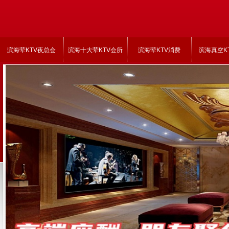
滨海荤KTV夜总会
滨海十大荤KTV会所
滨海荤KTV消费
滨海真空K