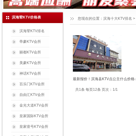
滨海荤KTV价格表
您现在的位置：
滨海十大KTV排名
>
滨海荤KTV排名
帝豪KTV会所
丽都KTV会所
美豪KTV会所
神话KTV会所
最新报价！滨海县KTV点公主什么价格
百乐门KTV会所
共1条 每页12条 页次：1/1
自由汇KTV会所
金光大道KTV会所
皇家国际KTV会所
皇家壹号KTV会所