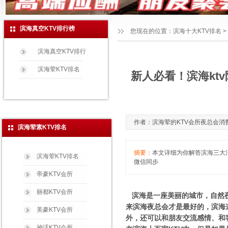
滨海真空KTV排行榜
您现在的位置：
滨海十大KTV排名
>
滨海真空KTV排行
滨海荤KTV排名
新人必看！滨海kt
作者：滨海荤的KTV会所夜总会消费玩法
滨海荤素KTV排名
摘要：
本文详细为你解答滨海三大消费
滨海荤KTV排名
微信同步
帝豪KTV会所
丽都KTV会所
滨海是一座美丽的城市，自然夜
来滨海夜总会才是最好的，滨海
美豪KTV会所
外，还可以和朋友交流感情、和
神话KTV会所