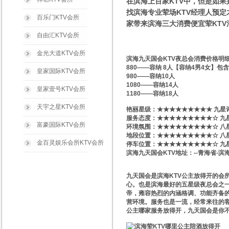
在滨海上百家KTV中，但是如果
找滨海专业荤场KTV经理人预定才
百乐门KTV会所
家带来滨海三大消费便宜荤KT
自由汇KTV会所
金光大道KTV会所
滨海九天国会KTV夜总会消费价格明
880——容纳 8人【容纳4男4女】包
皇家国际KTV会所
980——容纳10人
1080——容纳14人
皇家壹号KTV会所
1180——容纳18人
天宇之星KTV会所
艳丽星级​‌‌：★★★★★★★★★ 九星
服务态度：★★★★★★★★★☆ 九
富豪国际KTV会所
环境氛围：★★★★★★★★★☆ 八
地段位置：★★★★★★★★★☆ 八
金百灵娱乐会所KTV会所
停车位置：★★★★★★★★★☆ 九
滨海九天国会KTV地址：--青海省-滨
九天国会是滨海KTV公主放得开的会
心。也是滨海最好的五星级夜总会之一
帝，雍容热烈的内涵格调、功能齐备的
营环境。服务也是一流，经常来往的客
公主哪家服务放得开，九天国会是你