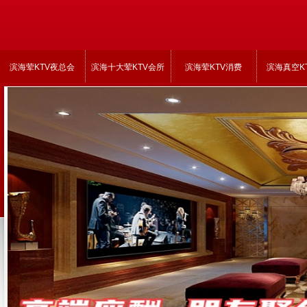
滨海荤KTV夜总会
滨海十大荤KTV会所
滨海荤KTV消费
滨海真空K