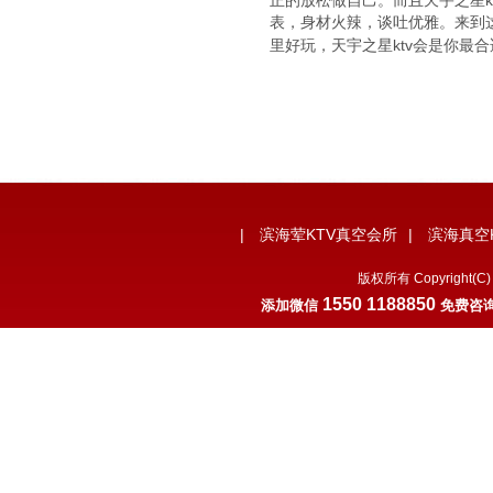
正的放松做自己。而且天宇之星k
表，身材火辣，谈吐优雅。来到
里好玩，天宇之星ktv会是你最
|
滨海荤KTV真空会所
|
滨海真空
版权所有 Copyrigh
1550 1188850
添加微
信
免费咨询