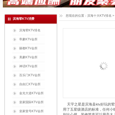
您现在的位置：
滨海十大KTV排名
>
滨海荤KTV消费
滨海荤KTV排名
帝豪KTV会所
丽都KTV会所
美豪KTV会所
神话KTV会所
百乐门KTV会所
自由汇KTV会所
金光大道KTV会所
皇家国际KTV会所
天宇之星是滨海县ktv好玩的荤
用了五星级酒店的标准，任何小
皇家壹号KTV会所
别出心裁。装修简直可以用高大