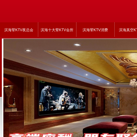
滨海荤KTV夜总会
滨海十大荤KTV会所
滨海荤KTV消费
滨海真空K