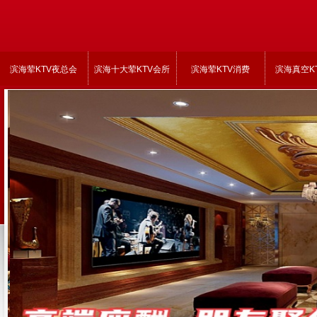
滨海荤KTV夜总会
滨海十大荤KTV会所
滨海荤KTV消费
滨海真空K