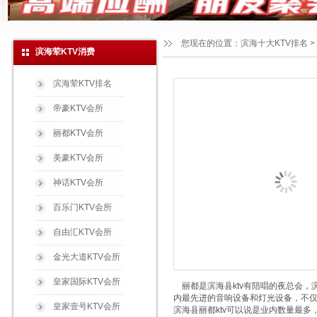
您现在的位置：
滨海十大KTV排名
>
滨海荤KTV消费
滨海荤KTV排名
帝豪KTV会所
丽都KTV会所
美豪KTV会所
神话KTV会所
百乐门KTV会所
自由汇KTV会所
金光大道KTV会所
皇家国际KTV会所
丽都是滨海县ktv有陪唱的夜总会，滨
内最先进的音响设备和灯光设备，不仅
皇家壹号KTV会所
滨海县丽都ktv可以说是业内数量最